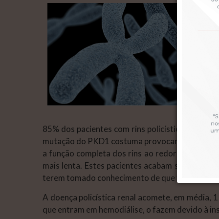
85% dos pacientes com rins policísticos têm
mutação do PKD1 costuma provocar uma doença m
a função completa dos rins ao redor dos 55 ano
mais lenta. Estes pacientes acabam só precisa
terem tomado conhecimento de que tinham uma 
A doença policística renal acomete, em média, 
que entram em hemodiálise, o fazem devido à insu