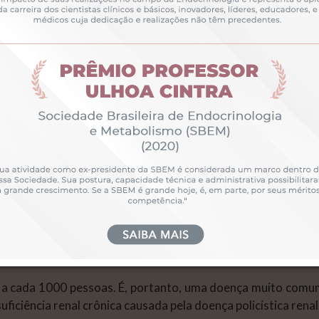
A doença policística renal do adulto é, como o próprio 
crescimento de múltiplos cistos nos rins ao longo da vida.
A doença policística renal tem origem genética. É uma doe
dos seus pais tem rins policísticos, a sua chance de ter o
Todavia, não basta ter os genes da doença policística
proliferar descontroladamente. Os rins policísticos se 
cada indivíduo, sugerindo que fatores ambientas ain
importantes para o grau de progressão da doença.
 uma mutação no gene chamado PKD1. Os restantes 15% he
ais agressiva, com maior e mais rápido crescimento dos ci
s de idade. A doença policística renal causada pela mutaç
ndo de hemodiálise depois dos 70 anos de idade. Muitos f
doença nos rins.
1 a cada 1000 pessoas. É, portanto, uma doença muito comu
ficiência renal crônica causada pela doença policística renal