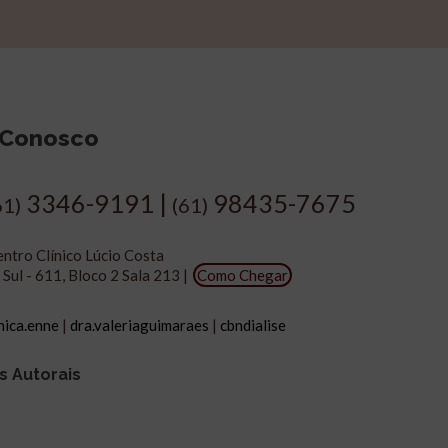
 Conosco
3346-9191 |
98435-7675
61)
(61)
ntro Clínico Lúcio Costa
 Sul - 611, Bloco 2 Sala 213 |
Como Chegar
inica.enne
|
dra.valeriaguimaraes
|
cbndialise
s Autorais