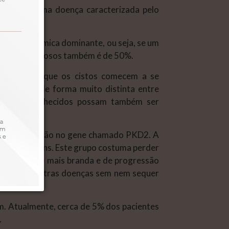
nome diz, uma doença caracterizada pelo
nça autossômica dominante, ou seja, se um
s genes defeituosos também é de 50%.
 renal para que os cistos comecem a se
manifestam de forma muito distinta entre
da não reconhecidos possam também ser
rdam a mutação no gene chamado PKD2. A
stos nos rins. Este grupo costuma perder
ão no PKD2 é mais branda e de progressão
alacem por outras doenças sem nem sequer
m. Atualmente, cerca de 5% dos pacientes
.